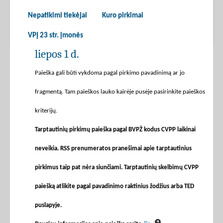
Nepatikimi tiekėjai
Kuro pirkimai
VPĮ 23 str. įmonės
liepos 1 d.
Paieška gali būti vykdoma pagal pirkimo pavadinimą ar jo
fragmentą. Tam paieškos lauko kairėje pusėje pasirinkite paieškos
kriterijų.
Tarptautinių pirkimų paieška pagal BVPŽ kodus CVPP laikinai
neveikia. RSS prenumeratos pranešimai apie tarptautinius
pirkimus taip pat nėra siunčiami. Tarptautinių skelbimų CVPP
paiešką atlikite pagal pavadinimo raktinius žodžius arba TED
puslapyje.