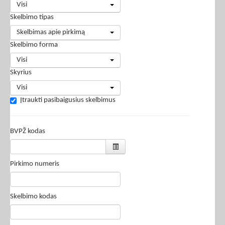
Visi
Skelbimo tipas
Skelbimas apie pirkimą
Skelbimo forma
Visi
Skyrius
Visi
Įtraukti pasibaigusius skelbimus
BVPŽ kodas
Pirkimo numeris
Skelbimo kodas