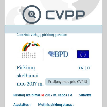
Centrinis viešųjų pirkimų portalas
Pirkimų
EN
|
LT
skelbimai
Prisijungimas prie CVP IS
nuo 2017 m.
Pirkimų skelbimai
iki
2017 m. liepos 1 d
Sutartys
Ataskaitos
Metinis pirkimų planas