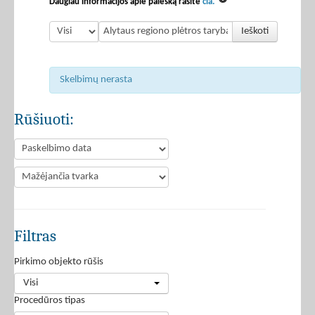
Daugiau informacijos apie paiešką rasite
čia.
Ieškoti
Skelbimų nerasta
Rūšiuoti:
Filtras
Pirkimo objekto rūšis
Visi
Procedūros tipas