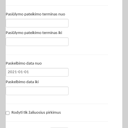
Pasiūlymo pateikimo terminas nuo
Pasiūlymo pateikimo terminas iki
Paskelbimo data nuo
Paskelbimo data iki
Rodyti tik žaliuosius pirkimus