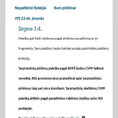
Nepatikimi tiekėjai
Kuro pirkimai
VPĮ 23 str. įmonės
liepos 1 d.
Paieška gali būti vykdoma pagal pirkimo pavadinimą ar jo
fragmentą. Tam paieškos lauko kairėje pusėje pasirinkite paieškos
kriterijų.
Tarptautinių pirkimų paieška pagal BVPŽ kodus CVPP laikinai
neveikia. RSS prenumeratos pranešimai apie tarptautinius
pirkimus taip pat nėra siunčiami. Tarptautinių skelbimų CVPP
paiešką atlikite pagal pavadinimo raktinius žodžius arba TED
puslapyje.