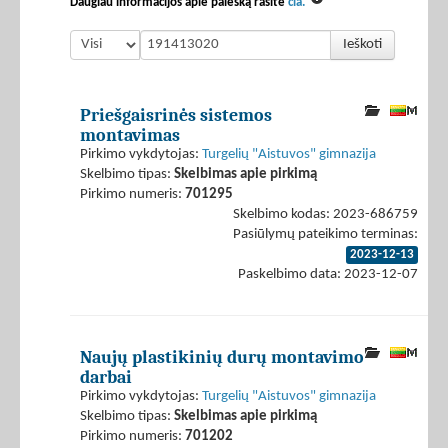
Daugiau informacijos apie paiešką rasite
čia.
Ieškoti
Priešgaisrinės sistemos
montavimas
Pirkimo vykdytojas:
Turgelių "Aistuvos" gimnazija
Skelbimo tipas:
Skelbimas apie pirkimą
Pirkimo numeris:
701295
Skelbimo kodas: 2023-686759
Pasiūlymų pateikimo terminas:
2023-12-13
Paskelbimo data: 2023-12-07
Naujų plastikinių durų montavimo
darbai
Pirkimo vykdytojas:
Turgelių "Aistuvos" gimnazija
Skelbimo tipas:
Skelbimas apie pirkimą
Pirkimo numeris:
701202