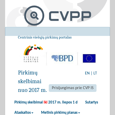
Centrinis viešųjų pirkimų portalas
Pirkimų
EN
|
LT
skelbimai
Prisijungimas prie CVP IS
nuo 2017 m.
Pirkimų skelbimai
iki
2017 m. liepos 1 d
Sutartys
Ataskaitos
Metinis pirkimų planas