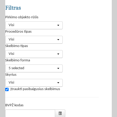
Filtras
Pirkimo objekto rūšis
Visi
Procedūros tipas
Visi
Skelbimo tipas
Visi
Skelbimo forma
5 selected
Skyrius
Visi
Įtraukti pasibaigusius skelbimus
BVPŽ kodas