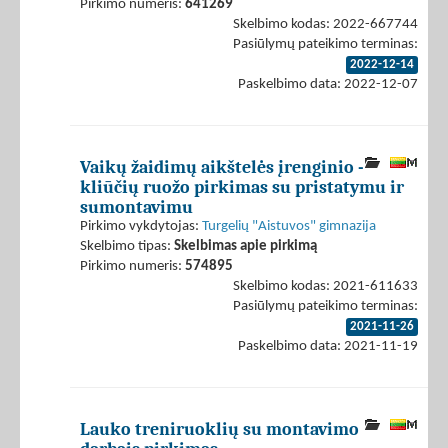
Pirkimo numeris:
641269
Skelbimo kodas: 2022-667744
Pasiūlymų pateikimo terminas:
2022-12-14
Paskelbimo data: 2022-12-07
Vaikų žaidimų aikštelės įrenginio -
kliūčių ruožo pirkimas su pristatymu ir
sumontavimu
Pirkimo vykdytojas:
Turgelių "Aistuvos" gimnazija
Skelbimo tipas:
Skelbimas apie pirkimą
Pirkimo numeris:
574895
Skelbimo kodas: 2021-611633
Pasiūlymų pateikimo terminas:
2021-11-26
Paskelbimo data: 2021-11-19
Lauko treniruoklių su montavimo