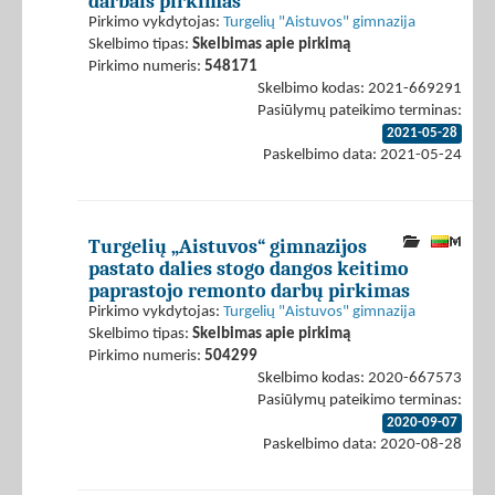
darbais pirkimas
Pirkimo vykdytojas:
Turgelių "Aistuvos" gimnazija
Skelbimo tipas:
Skelbimas apie pirkimą
Pirkimo numeris:
548171
Skelbimo kodas: 2021-669291
Pasiūlymų pateikimo terminas:
2021-05-28
Paskelbimo data: 2021-05-24
Turgelių „Aistuvos“ gimnazijos
pastato dalies stogo dangos keitimo
paprastojo remonto darbų pirkimas
Pirkimo vykdytojas:
Turgelių "Aistuvos" gimnazija
Skelbimo tipas:
Skelbimas apie pirkimą
Pirkimo numeris:
504299
Skelbimo kodas: 2020-667573
Pasiūlymų pateikimo terminas:
2020-09-07
Paskelbimo data: 2020-08-28