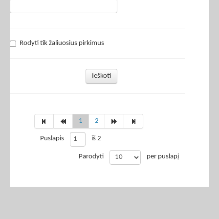
Rodyti tik žaliuosius pirkimus
Ieškoti
1
2
Puslapis
iš 2
Parodyti
per puslapį