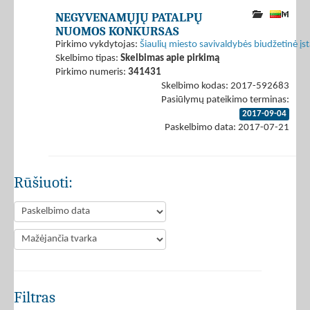
NEGYVENAMŲJŲ PATALPŲ
NUOMOS KONKURSAS
Pirkimo vykdytojas:
Šiaulių miesto savivaldybės biudžetinė į
Skelbimo tipas:
Skelbimas apie pirkimą
Pirkimo numeris:
341431
Skelbimo kodas: 2017-592683
Pasiūlymų pateikimo terminas:
2017-09-04
Paskelbimo data: 2017-07-21
Rūšiuoti:
Filtras