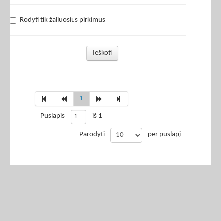
Rodyti tik žaliuosius pirkimus
Ieškoti
1
Puslapis
iš 1
Parodyti
per puslapį