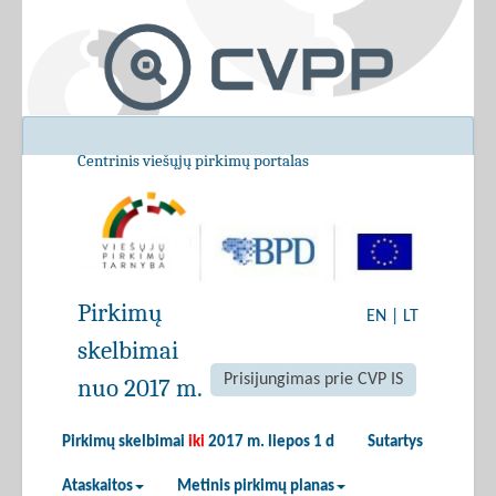
Centrinis viešųjų pirkimų portalas
Pirkimų
EN
|
LT
skelbimai
Prisijungimas prie CVP IS
nuo 2017 m.
Pirkimų skelbimai
iki
2017 m. liepos 1 d
Sutartys
Ataskaitos
Metinis pirkimų planas