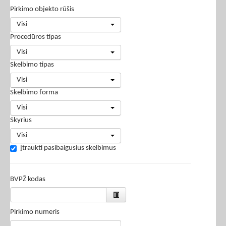
Pirkimo objekto rūšis
Visi
Procedūros tipas
Visi
Skelbimo tipas
Visi
Skelbimo forma
Visi
Skyrius
Visi
Įtraukti pasibaigusius skelbimus
BVPŽ kodas
Pirkimo numeris