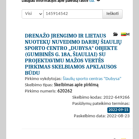
Daugiau informacijos apie paiešką rasite
čia.
Ieškoti
DRENAŽO ĮRENGIMO IR LIETAUS
NUOTEKŲ NUVEDIMO DARBŲ ŠIAULIŲ
SPORTO CENTRO „DUBYSA“ OBJEKTE
(GUMBINĖS G. 18A, ŠIAULIAI) SU
PROJEKTAVIMU MAŽOS VERTĖS
PIRKIMAS SKELBIAMOS APKLAUSOS
BŪDU
Pirkimo vykdytojas:
Šiaulių sporto centras "Dubysa"
Skelbimo tipas:
Skelbimas apie pirkimą
Pirkimo numeris:
620262
Skelbimo kodas: 2022-649266
Pasiūlymų pateikimo terminas:
2022-09-15
Paskelbimo data: 2022-08-23