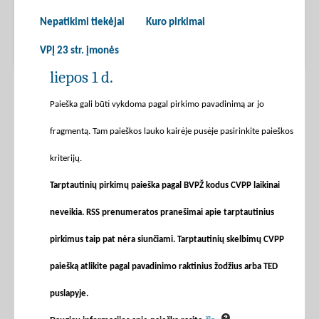
Nepatikimi tiekėjai
Kuro pirkimai
VPĮ 23 str. įmonės
liepos 1 d.
Paieška gali būti vykdoma pagal pirkimo pavadinimą ar jo
fragmentą. Tam paieškos lauko kairėje pusėje pasirinkite paieškos
kriterijų.
Tarptautinių pirkimų paieška pagal BVPŽ kodus CVPP laikinai
neveikia. RSS prenumeratos pranešimai apie tarptautinius
pirkimus taip pat nėra siunčiami. Tarptautinių skelbimų CVPP
paiešką atlikite pagal pavadinimo raktinius žodžius arba TED
puslapyje.