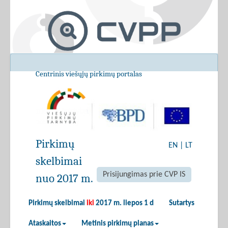
Centrinis viešųjų pirkimų portalas
Pirkimų
EN
|
LT
skelbimai
Prisijungimas prie CVP IS
nuo 2017 m.
Pirkimų skelbimai
iki
2017 m. liepos 1 d
Sutartys
Ataskaitos
Metinis pirkimų planas