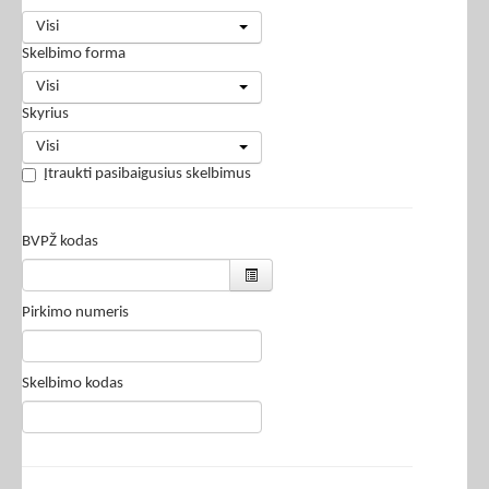
Visi
Skelbimo forma
Visi
Skyrius
Visi
Įtraukti pasibaigusius skelbimus
BVPŽ kodas
Pirkimo numeris
Skelbimo kodas