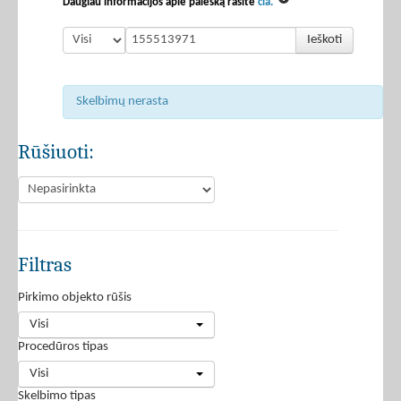
Daugiau informacijos apie paiešką rasite
čia.
Ieškoti
Skelbimų nerasta
Rūšiuoti:
Filtras
Pirkimo objekto rūšis
Visi
Procedūros tipas
Visi
Skelbimo tipas