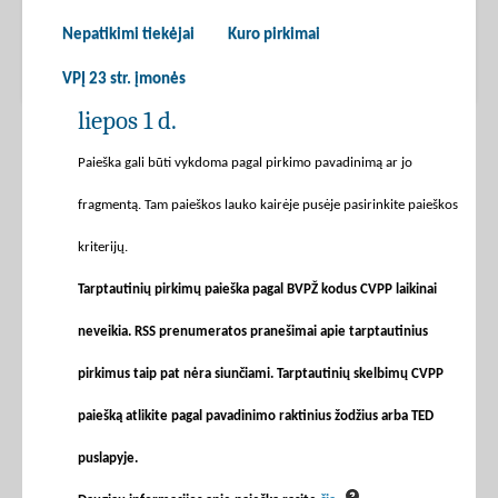
Nepatikimi tiekėjai
Kuro pirkimai
VPĮ 23 str. įmonės
liepos 1 d.
Paieška gali būti vykdoma pagal pirkimo pavadinimą ar jo
fragmentą. Tam paieškos lauko kairėje pusėje pasirinkite paieškos
kriterijų.
Tarptautinių pirkimų paieška pagal BVPŽ kodus CVPP laikinai
neveikia. RSS prenumeratos pranešimai apie tarptautinius
pirkimus taip pat nėra siunčiami. Tarptautinių skelbimų CVPP
paiešką atlikite pagal pavadinimo raktinius žodžius arba TED
puslapyje.