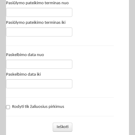
Pasiūlymo pateikimo terminas nuo
Pasiūlymo pateikimo terminas iki
Paskelbimo data nuo
Paskelbimo data iki
Rodyti tik žaliuosius pirkimus
Ieškoti